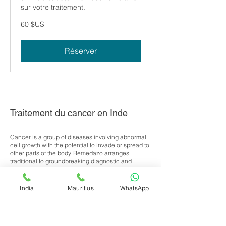
sur votre traitement.
60
60 $US
dollars
des
États-
Unis
Réserver
Traitement du cancer en Inde
Cancer is a group of diseases involving abnormal
cell growth with the potential to invade or spread to
other parts of the body. Remedazo arranges
traditional to groundbreaking diagnostic and
treatment plans for all cancer types. Our specially
selected, empathic, and experienced oncologists,
radiologists, and specialist surgeons are dedicated
India
Mauritius
WhatsApp
and driven to provide the best possible outcomes.
Select the appropriate category to find out more.
The diagnosis of cancer, no matter what type,
means a period of uncertainty, emotional upheaval,
and fear and worry—not just for your own