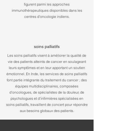
figurent parmi les approches
immunothérapeutiques disponibles dans les
centres d'oncologie indiens.
soins palliatifs
Les soins palliatifs visent à améliorer la qualité de
vie des patients atteints de cancer en soulageant
leurs symptômes et en leur apportant un soutien
émotionnel. En Inde, les services de soins palliatifs
font partie intégrante du traitement du cancer ; des
équipes multidisciplinaires, composées
d’oncologues, de spécialistes de la douleur, de
psychologues et d’infirmières spécialisées en
soins palliatifs, travaillent de concert pour répondre
aux besoins globaux des patients.